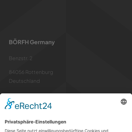
BÖRFH Germany
Benzstr. 2
84056 Rottenburg
Deutschland
Kontakt
Tel: +49 8781 6299955
Mail: info [at] borfh.de