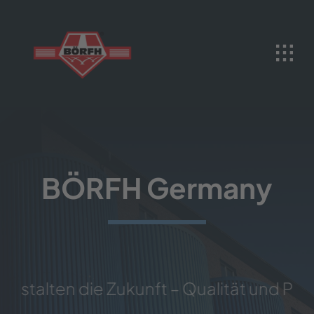
Skip
to
content
BÖRFH Germany
en die Zukunft – Qualität und Präzision 