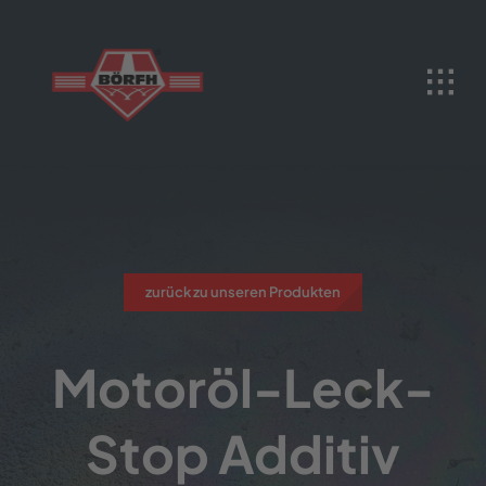
Skip
to
content
zurück zu unseren Produkten
Motoröl-Leck-
Stop Additiv