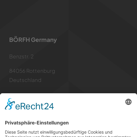
BÖRFH Germany
Benzstr. 2
84056 Rottenburg
Deutschland
Kontakt
Tel: +49 8781 6299955
Mail: info [at] borfh.de