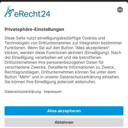
Kontakt
Tel: +49 8781 6299955
Mail: info [at] borfh.de
Rechtliches
Impressum
Datenschutz
© 2026BÖRFH Germany ist ein Teil der
LIUTAS GmbH
.