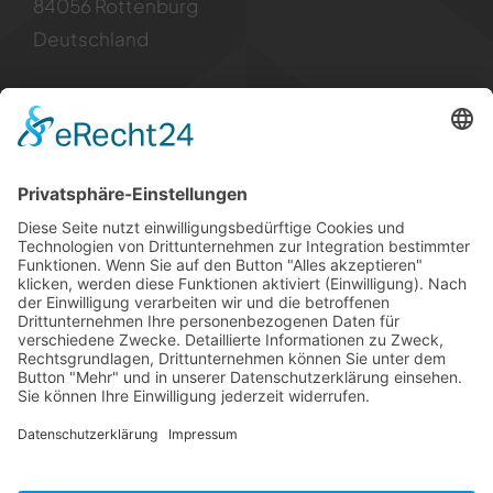
84056 Rottenburg
Deutschland
Kontakt
Tel: +49 8781 6299955
Mail: info [at] borfh.de
Rechtliches
Impressum
Datenschutz