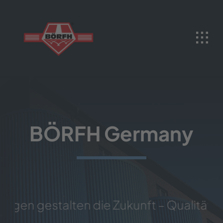
Skip
to
content
BÖRFH Germany
ngen gestalten die Zukunft – Qualität un