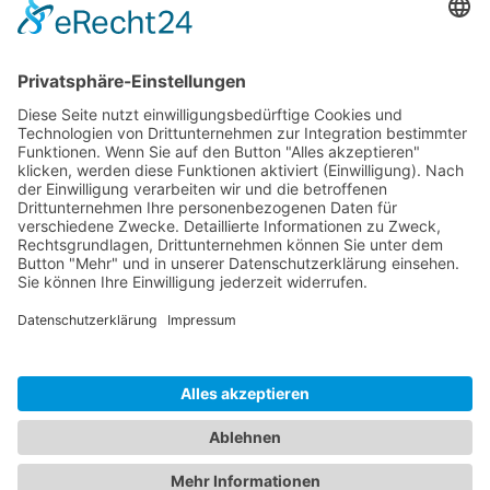
Tel: +49 8781 6299955
Mail: info [at] borfh.de
Rechtliches
Impressum
Datenschutz
© 2026BÖRFH Germany ist ein Teil der
LIUTAS GmbH
.