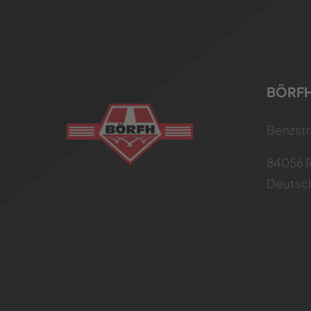
BÖRFH
Benzstr.
84056 
Deutsc