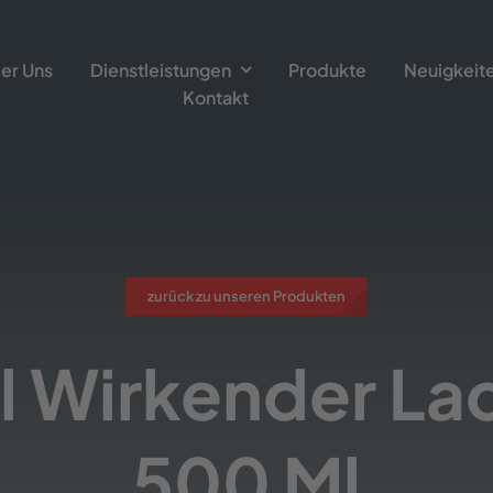
er Uns
Dienstleistungen
Produkte
Neuigkeit
Kontakt
zurück zu unseren Produkten
l Wirkender La
500 Ml