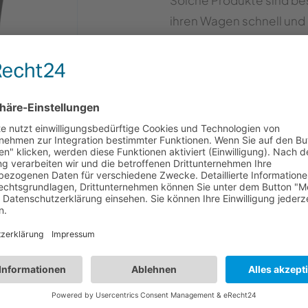
Solche Produkte sind bes
ihren Wagen schnell un
möchten.
en