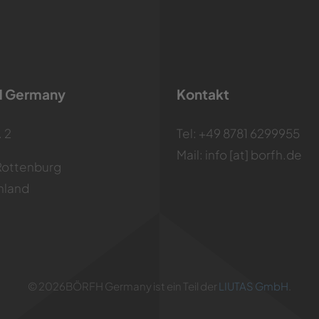
 Germany
Kontakt
 2
Tel: +49 8781 6299955
Mail: info [at] borfh.de
Rottenburg
hland
© 2026BÖRFH Germany ist ein Teil der
LIUTAS GmbH
.