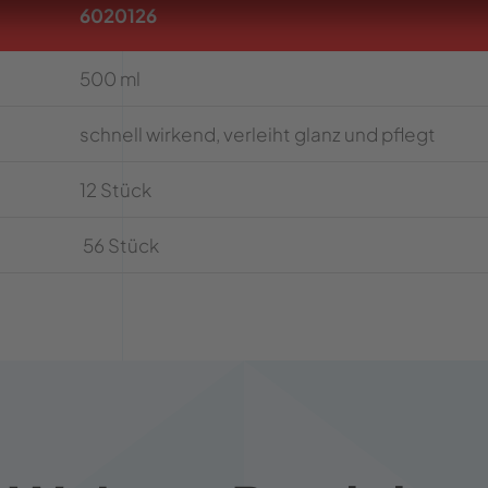
6020126
500 ml
schnell wirkend, verleiht glanz und pflegt
12 Stück
56 Stück