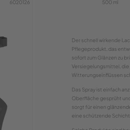
6020126
500 ml
Der schnell wirkende La
Pflegeprodukt, das entw
sofort zum Glänzen zu bri
Versiegelungsmittel, die
Witterungseinflüssen sc
Das Spray ist einfach an
Oberfläche gesprüht und 
sorgt für einen glänzend
eine schützende Schicht