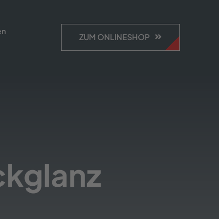
en
ZUM ONLINESHOP
ckglanz