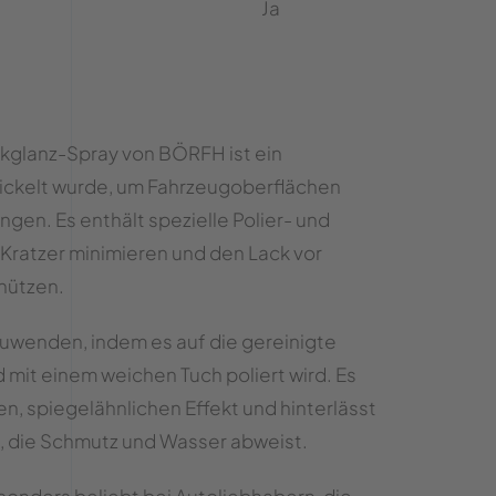
Ja
ckglanz-Spray von BÖRFH ist ein
ickelt wurde, um Fahrzeugoberflächen
ngen. Es enthält spezielle Polier- und
 Kratzer minimieren und den Lack vor
hützen.
zuwenden, indem es auf die gereinigte
mit einem weichen Tuch poliert wird. Es
en, spiegelähnlichen Effekt und hinterlässt
, die Schmutz und Wasser abweist.