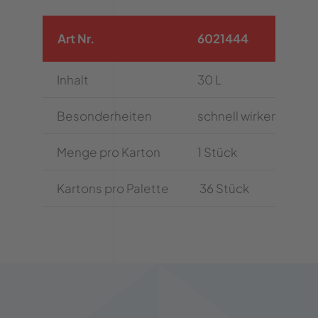
Art Nr.
6021444
Inhalt
30 L
Besonderheiten
schnell wirkend, verl
Menge pro Karton
1 Stück
Kartons pro Palette
36 Stück