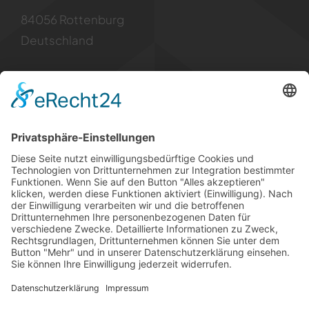
84056 Rottenburg
Deutschland
Kontakt
Tel: +49 8781 6299955
Mail: info [at] borfh.de
Rechtliches
Impressum
Datenschutz