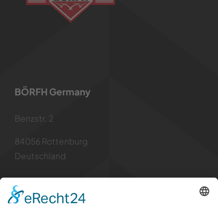
BÖRFH Germany
Benzstr. 2
84056 Rottenburg
Deutschland
Kontakt
Tel: +49 8781 6299955