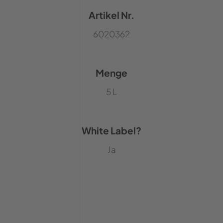
Artikel Nr.
6020362
Menge
5 L
White Label?
Ja