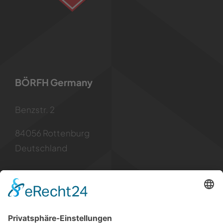
BÖRFH Germany
Benzstr. 2
84056 Rottenburg
Deutschland
Kontakt
Tel: +49 8781 6299955
Mail: info [at] borfh.de