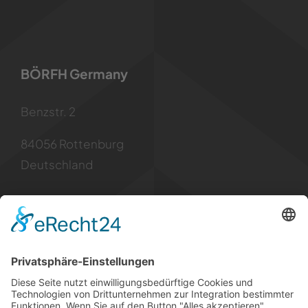
BÖRFH Germany
Benzstr. 2
84056 Rottenburg
Deutschland
Kontakt
Tel: +49 8781 6299955
Mail: info [at] borfh.de
Rechtliches